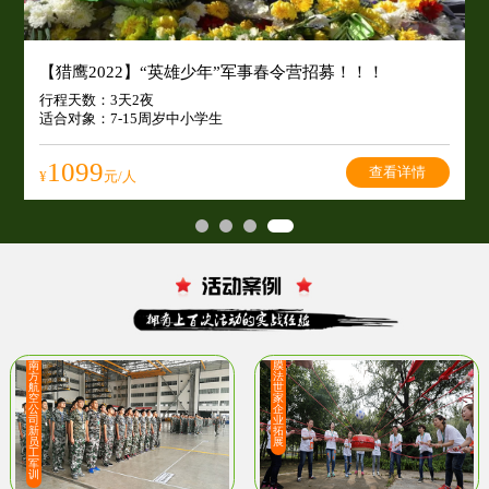
【猎鹰2022】“英雄少年”军事春令营招募！！！
行程天数：3天2夜
适合对象：7-15周岁中小学生
¥
1099
查看详情
¥
元/人
南
膜
方
法
航
世
空
家
公
企
司
业
新
拓
员
展
工
军
训