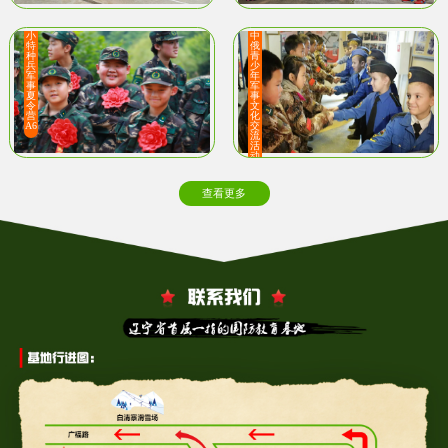
小
中
特
俄
种
青
兵
少
军
年
事
军
夏
事
令
文
营
化
A6
交
流
活
动
查看更多